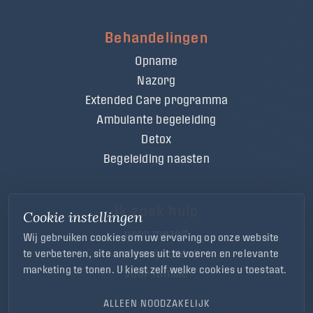
Behandelingen
Opname
Nazorg
Extended Care programma
Ambulante begeleiding
Detox
Begeleiding naasten
Ik zoek hulp
Cookie instellingen
voor mezelf
Wij gebruiken cookies om uw ervaring op onze website
voor mijn cliënt
te verbeteren, site analyses uit te voeren en relevante
marketing te tonen. U kiest zelf welke cookies u toestaat.
voor familie
ALLEEN NOODZAKELIJK