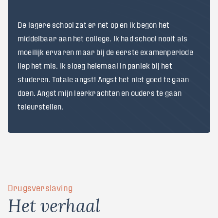
De lagere school zat er net op en ik begon het
middelbaar aan het college. Ik had school nooit als
moeilijk ervaren maar bij de eerste examenperiode
liep het mis. Ik sloeg helemaal in paniek bij het
studeren. Totale angst! Angst het niet goed te gaan
doen. Angst mijn leerkrachten en ouders te gaan
teleurstellen.
Drugsverslaving
H
e
t
v
e
r
h
a
a
l