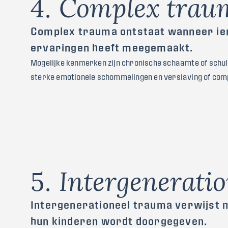
4
.
C
o
m
p
l
e
x
t
r
a
u
Complex trauma ontstaat wanneer i
ervaringen heeft meegemaakt.
Mogelijke kenmerken zijn chronische schaamte of schuld
sterke emotionele schommelingen en verslaving of com
5
.
I
n
t
e
r
g
e
n
e
r
a
t
i
o
Intergenerationeel trauma verwijst 
hun kinderen wordt doorgegeven.