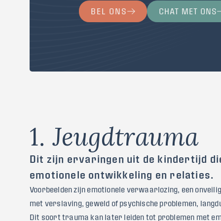
BEL ONS
CHAT MET ONS
1
.
J
e
u
g
d
t
r
a
u
m
a
Dit zijn ervaringen uit de kindertijd 
emotionele ontwikkeling en relaties.
Voorbeelden zijn emotionele verwaarlozing, een onveilig
met verslaving, geweld of psychische problemen, langdu
Dit soort trauma kan later leiden tot problemen met em