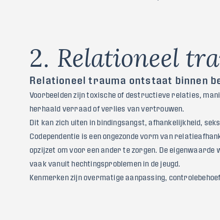
2
.
R
e
l
a
t
i
o
n
e
e
l
t
r
a
Relationeel trauma ontstaat binnen be
Voorbeelden zijn toxische of destructieve relaties, man
herhaald verraad of verlies van vertrouwen.
Dit kan zich uiten in bindingsangst, afhankelijkheid, se
Codependentie is een ongezonde vorm van relatieafhankel
opzijzet om voor een ander te zorgen. De eigenwaarde w
vaak vanuit hechtingsproblemen in de jeugd.
Kenmerken zijn overmatige aanpassing, controlebehoeft