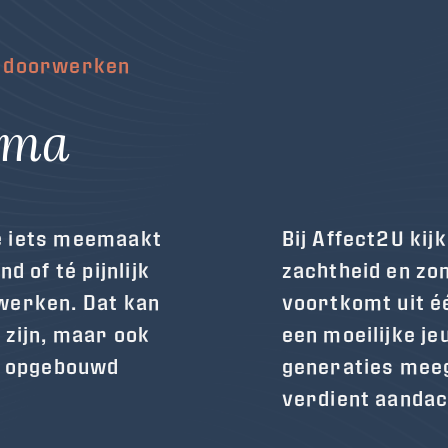
n doorwerken
uma
e iets meemaakt
Bij Affect2U ki
d of té pijnlijk
zachtheid en zo
werken. Dat kan
voortkomt uit é
 zijn, maar ook
een moeilijke je
ft opgebouwd
generaties meeg
verdient aandac