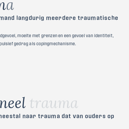
m
a
emand langdurig meerdere traumatische
gevoel, moeite met grenzen en een gevoel van identiteit,
pulsief gedrag als copingmechanisme.
n
e
e
l
t
r
a
u
m
a
meestal naar trauma dat van ouders op