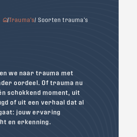
/
Trauma’s
/ Soorten trauma’s
jken we naar trauma met
nder oordeel. Of trauma nu
én schokkend moment, uit
ugd of uit een verhaal dat al
aat: jouw ervaring
ht en erkenning.