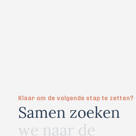
Klaar om de volgende stap te zetten?
S
a
m
e
n
z
o
e
k
e
n
w
e
n
a
a
r
d
e