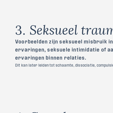
3
.
S
e
k
s
u
e
e
l
t
r
a
u
Voorbeelden zijn seksueel misbruik i
ervaringen, seksuele intimidatie of 
ervaringen binnen relaties.
Dit kan later leiden tot schaamte, dissociatie, compuls