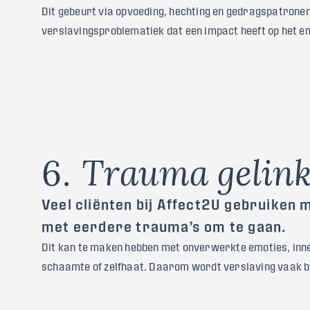
Dit gebeurt via opvoeding, hechting en gedragspatrone
verslavingsproblematiek dat een impact heeft op het em
6
.
T
r
a
u
m
a
g
e
l
i
n
Veel cliënten bij Affect2U gebruiken 
met eerdere trauma’s om te gaan.
Dit kan te maken hebben met onverwerkte emoties, inner
schaamte of zelfhaat. Daarom wordt verslaving vaak 