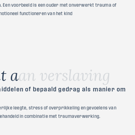
n. Een voorbeeld is een ouder met onverwerkt trauma of
otioneel functioneren van het kind
k
t
a
a
n
v
e
r
s
l
a
v
i
n
g
middelen of bepaald gedrag als manier om
lijke leegte, stress of overprikkeling en gevoelens van
behandeld in combinatie met traumaverwerking.