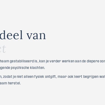
d
e
e
l
v
a
n
c
t
ichaam gestabiliseerd is, kan je verder werken aan de diepere o
iggende psychische klachten.
 zodat je niet alleen fysiek ontgift, maar ook leert begrijpen wa
zaam herstel.