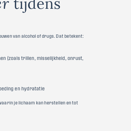
t
i
j
d
e
n
s
e
r
fbouwen van alcohol of drugs. Dat betekent:
(zoals trillen, misselijkheid, onrust,
voeding en hydratatie
aarin je lichaam kan herstellen en tot