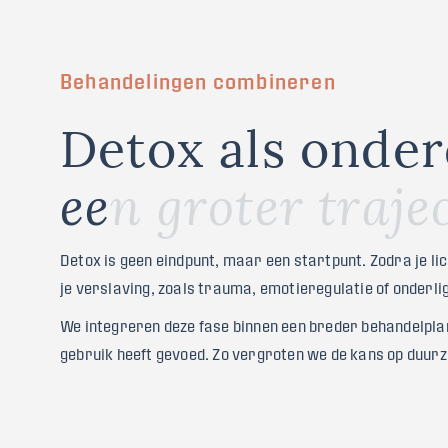
Behandelingen combineren
D
e
t
o
x
a
l
s
o
n
d
e
r
e
e
n
g
r
o
t
e
r
t
r
a
j
e
Detox is geen eindpunt, maar een startpunt. Zodra je l
je verslaving, zoals trauma, emotieregulatie of onderl
We integreren deze fase binnen een breder behandelplan,
gebruik heeft gevoed. Zo vergroten we de kans op duur