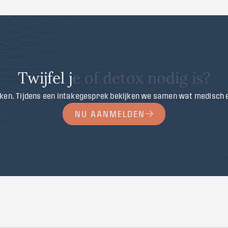
T
w
i
j
f
e
l
j
e
o
f
d
e
t
o
x
n
o
d
i
g
i
s
?
 zoeken. Tijdens een intakegesprek bekijken we samen wat medisch
NU AANMELDEN