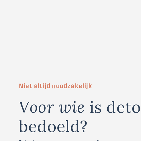
Niet altijd noodzakelijk
i
s
d
e
t
V
o
o
r
w
i
e
b
e
d
o
e
l
d
?