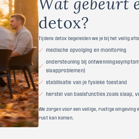
W
a
t
g
e
b
e
u
r
t
d
e
t
o
x
?
Tijdens detox begeleiden we je bij het veilig a
medische opvolging en monitoring
ondersteuning bij ontwenningssymptomen 
slaapproblemen)
stabilisatie van je fysieke toestand
herstel van basisfuncties zoals slaap, 
We zorgen voor een veilige, rustige omgeving w
rust kan komen.