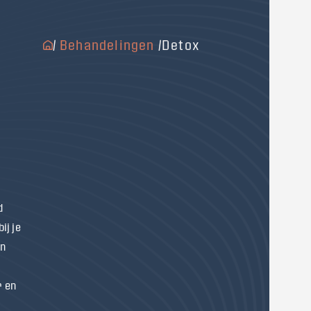
/
Behandelingen
/
Detox
d
ij je
en
n
r en