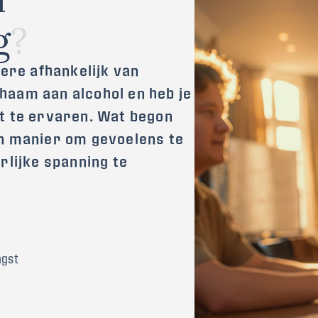
g
?
dere afhankelijk van
ichaam aan alcohol en heb je
t te ervaren. Wat begon
en manier om gevoelens te
rlijke spanning te
ngst