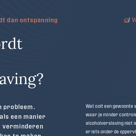
t dan ontspanning
/
V
rdt
aving?
en probleem.
Wat ooit een gewoonte 
waar je minder controle
 als een manier
alcoholverslaving niet 
e verminderen
er iets onder de opperv
jker te maken.