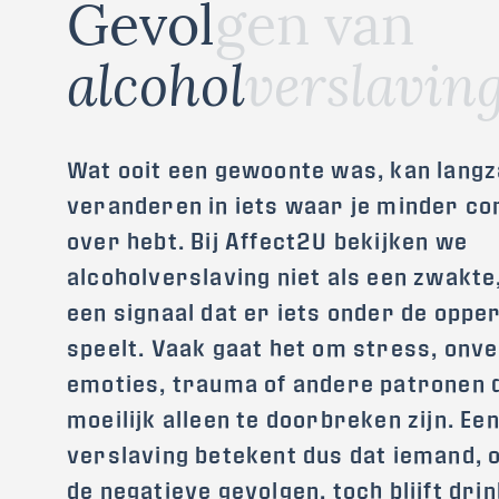
G
e
v
o
l
g
e
n
v
a
n
a
l
c
o
h
o
l
v
e
r
s
l
a
v
i
n
Wat ooit een gewoonte was, kan lang
veranderen in iets waar je minder co
over hebt. Bij Affect2U bekijken we
alcoholverslaving niet als een zwakte
een signaal dat er iets onder de oppe
speelt. Vaak gaat het om stress, on
emoties, trauma of andere patronen 
moeilijk alleen te doorbreken zijn. Ee
verslaving betekent dus dat iemand,
de negatieve gevolgen, toch blijft dri