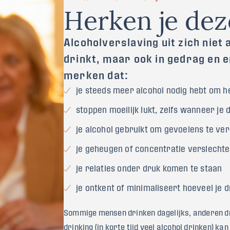
H
e
r
k
e
n
j
e
d
e
z
Alcoholverslaving uit zich niet 
drinkt, maar ook in gedrag en e
merken dat:
je steeds meer alcohol nodig hebt om he
stoppen moeilijk lukt, zelfs wanneer je d
je alcohol gebruikt om gevoelens te ve
je geheugen of concentratie verslechte
je relaties onder druk komen te staan
je ontkent of minimaliseert hoeveel je d
Sommige mensen drinken dagelijks, anderen d
drinking (in korte tijd veel alcohol drinken) ka