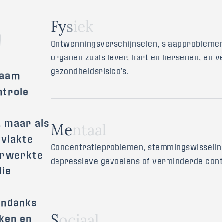
F
y
s
i
e
k
g
Ontwenningsverschijnselen, slaapprobleme
organen zoals lever, hart en hersenen, en 
gezondheidsrisico’s.
zaam
ntrole
, maar als
M
e
n
t
a
a
l
rvlakte
Concentratieproblemen, stemmingswisseling
verwerkte
depressieve gevoelens of verminderde cont
die
n
 ondanks
S
o
c
i
a
a
l
nken en