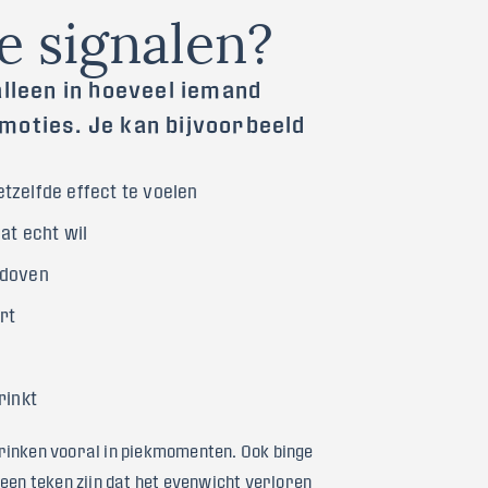
e
s
i
g
n
a
l
e
n
?
alleen in hoeveel iemand
moties. Je kan bijvoorbeeld
tzelfde effect te voelen
at echt wil
rdoven
rt
rinkt
rinken vooral in piekmomenten. Ook binge
n een teken zijn dat het evenwicht verloren