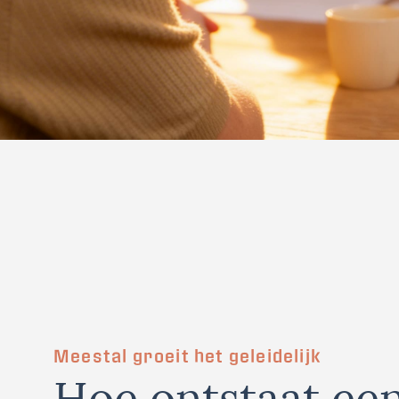
Meestal groeit het geleidelijk
H
o
e
o
n
t
s
t
a
a
t
e
e