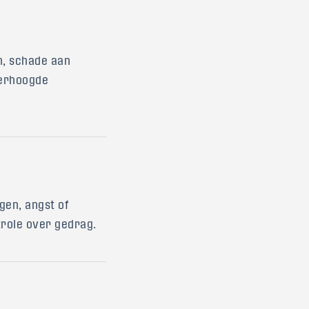
n, schade aan
verhoogde
en, angst of
role over gedrag.