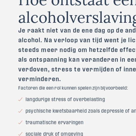
a
l
c
o
h
o
l
v
e
r
s
l
a
v
i
n
‍Je raakt niet van de ene dag op de an
alcohol. Na verloop van tijd went je l
steeds meer nodig om hetzelfde effec
als ontspanning kan veranderen in e
verdoven, stress te vermijden of inne
verminderen.
Factoren die een rol kunnen spelen zijn bijvoorbeeld:
langdurige stress of overbelasting
psychische kwetsbaarheid zoals depressie of a
traumatische ervaringen
sociale druk of omgeving