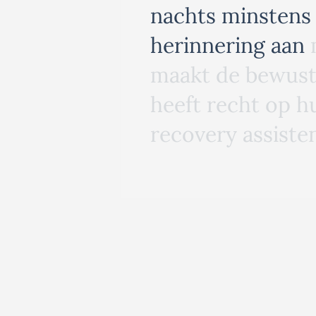
n
a
c
h
t
s
m
i
n
s
t
e
n
s
h
e
r
i
n
n
e
r
i
n
g
a
a
n
m
a
a
k
t
d
e
b
e
w
u
s
h
e
e
f
t
r
e
c
h
t
o
p
h
r
e
c
o
v
e
r
y
a
s
s
i
s
t
e