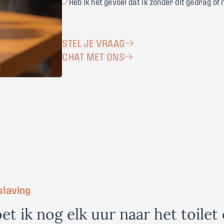
Heb ik het gevoel dat ik zonder dit gedrag of
STEL JE VRAAG
CHAT MET ONS
slaving
o
e
t
i
k
n
o
g
e
l
k
u
u
r
n
a
a
r
h
e
t
t
o
i
l
e
t