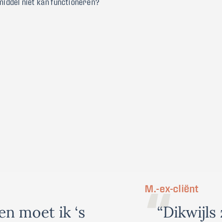
 middel niet kan functioneren?
M.
-
ex-cliënt
e
n
m
o
e
t
i
k
‘
s
“
D
i
k
w
i
j
l
s