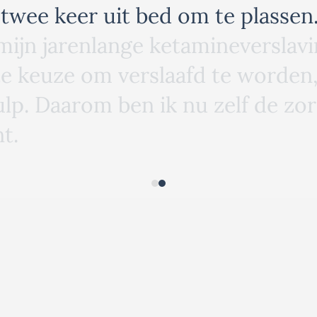
t
w
e
e
k
e
e
r
u
i
t
b
e
d
o
m
t
e
p
l
a
s
s
e
n
m
i
j
n
j
a
r
e
n
l
a
n
g
e
k
e
t
a
m
i
n
e
v
e
r
s
l
a
v
i
t
e
k
e
u
z
e
o
m
v
e
r
s
l
a
a
f
d
t
e
w
o
r
d
e
n
u
l
p
.
D
a
a
r
o
m
b
e
n
i
k
n
u
z
e
l
f
d
e
z
o
r
n
t
.