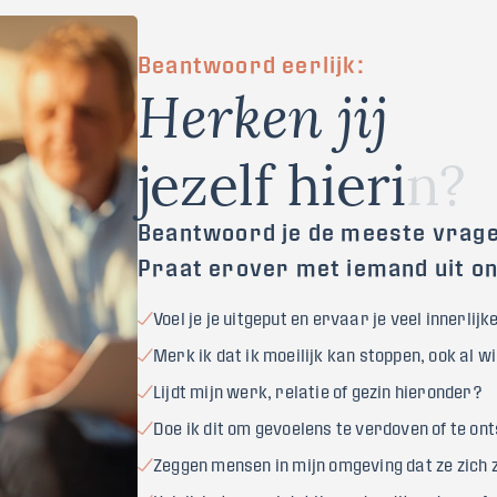
Beantwoord eerlijk:
H
e
r
k
e
n
j
i
j
j
e
z
e
l
f
h
i
e
r
i
n
?
Beantwoord je de meeste vrag
Praat erover met iemand uit o
Voel je je uitgeput en ervaar je veel innerlij
Merk ik dat ik moeilijk kan stoppen, ook al wil
Lijdt mijn werk, relatie of gezin hieronder?
Doe ik dit om gevoelens te verdoven of te on
Zeggen mensen in mijn omgeving dat ze zich