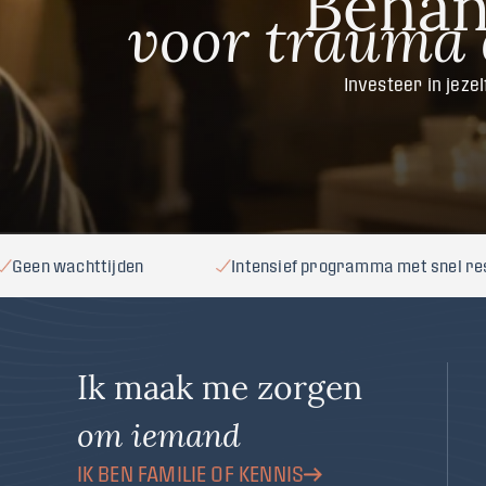
Behan
voor trauma 
Investeer in jeze
Geen wachttijden
Intensief programma met snel re
Ik maak me zorgen
om iemand
IK BEN FAMILIE OF KENNIS