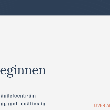
beginnen
ehandelcentrum
ng met locaties in
OVER A