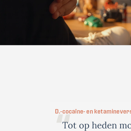
D.
-
cocaïne- en ketaminever
T
o
t
o
p
h
e
d
e
n
m