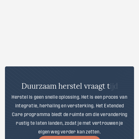
D
u
u
r
z
a
a
m
h
e
r
s
t
e
l
v
r
a
a
g
t
t
i
j
d
Herstel is geen snelle oplossing. Het is een proces van
integratie, herhaling en versterking. Het Extended
Care programma biedt de ruimte om die verandering
rustig te laten landen, zodat je met vertrouwen je
eigen weg verder kan zetten.