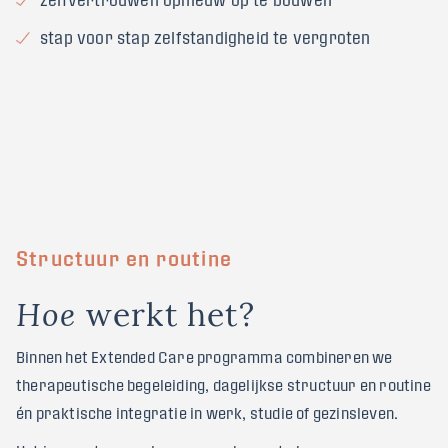
stap voor stap zelfstandigheid te vergroten
Structuur en routine
w
e
r
k
t
h
e
t
?
H
o
e
Binnen het Extended Care programma combineren we
therapeutische begeleiding, dagelijkse structuur en routine
én praktische integratie in werk, studie of gezinsleven.