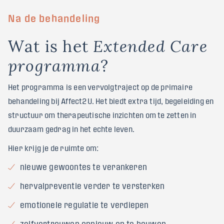
Na de behandeling
W
a
t
i
s
h
e
t
E
x
t
e
n
d
e
d
C
a
r
e
?
p
r
o
g
r
a
m
m
a
Het programma is een vervolgtraject op de primaire
behandeling bij Affect2U. Het biedt extra tijd, begeleiding en
structuur om therapeutische inzichten om te zetten in
duurzaam gedrag in het echte leven.
Hier krijg je de ruimte om:
nieuwe gewoontes te verankeren
hervalpreventie verder te versterken
emotionele regulatie te verdiepen
zelfvertrouwen opnieuw op te bouwen