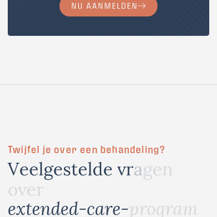
NU AANMELDEN
Twijfel je over een behandeling?
V
e
e
l
g
e
s
t
e
l
d
e
v
r
a
g
e
n
o
v
e
r
e
x
t
e
n
d
e
d
-
c
a
r
e
-
p
r
o
g
r
a
m