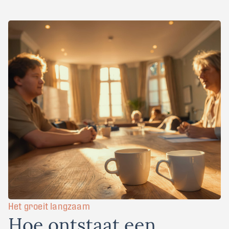
Het groeit langzaam
H
o
e
o
n
t
s
t
a
a
t
e
e
n