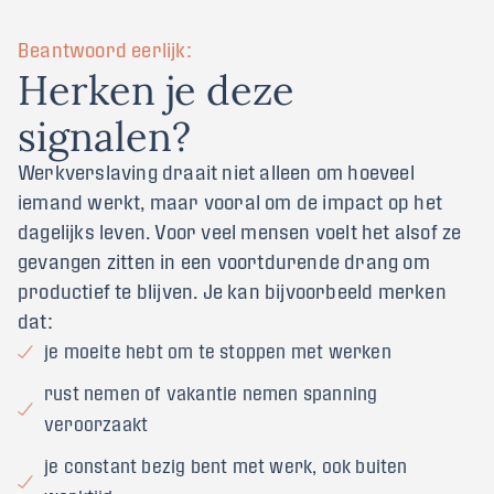
Beantwoord eerlijk:
H
e
r
k
e
n
j
e
d
e
z
e
s
i
g
n
a
l
e
n
?
Werkverslaving draait niet alleen om hoeveel
iemand werkt, maar vooral om de impact op het
dagelijks leven. Voor veel mensen voelt het alsof ze
gevangen zitten in een voortdurende drang om
productief te blijven. Je kan bijvoorbeeld merken
dat:
je moeite hebt om te stoppen met werken
rust nemen of vakantie nemen spanning
veroorzaakt
je constant bezig bent met werk, ook buiten