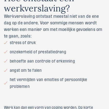
w
e
r
k
v
e
r
s
l
a
v
i
n
g
?
Werkverslaving ontstaat meestal niet van de ene
dag op de andere. Voor sommige mensen wordt
werken een manier om met moeilijke gevoelens om
te gaan, zoals:
stress of druk
onzekerheid of prestatiedrang
behoefte aan controle of erkenning
angst om te falen
het vermijden van emoties of persoonlijke
problemen
Werk kan dan een vorm van coping worden. Op korte