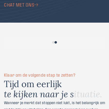
CHAT MET ONS
Klaar om de volgende stap te zetten?
T
i
j
d
o
m
e
e
r
l
i
j
k
t
e
k
i
j
k
e
n
n
a
a
r
j
e
s
i
t
u
a
t
i
e
.
Wanneer je merkt dat stoppen niet lukt, is het belangrijk om