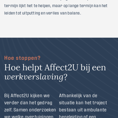
termijn lijkt het te helpen, maar op lange termijn kan het
leiden tot uitputting en verlies van balans.
Hoe stoppen?
H
o
e
h
e
l
p
t
A
f
f
e
c
t
2
U
b
i
j
e
e
n
?
w
e
r
k
v
e
r
s
l
a
v
i
n
g
Bij Affect2U kijken we
Afhankelijk van de
verder dan het gedrag
situatie kan het traject
zelf. Samen onderzoeken
bestaan uit ambulante
we welke overtuigingen,
begeleiding of een