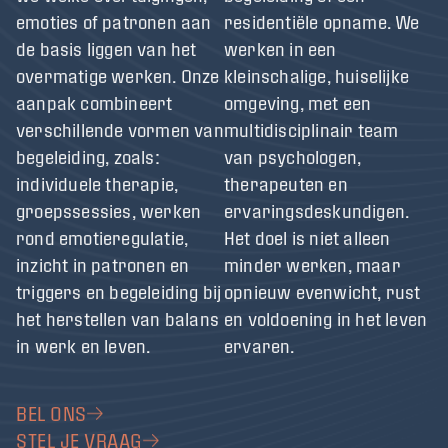
emoties of patronen aan
residentiële opname. We
de basis liggen van het
werken in een
overmatige werken. Onze
kleinschalige, huiselijke
aanpak combineert
omgeving, met een
verschillende vormen van
multidisciplinair team
begeleiding, zoals:
van psychologen,
individuele therapie,
therapeuten en
groepssessies, werken
ervaringsdeskundigen.
rond emotieregulatie,
Het doel is niet alleen
inzicht in patronen en
minder werken, maar
triggers en begeleiding bij
opnieuw evenwicht, rust
het herstellen van balans
en voldoening in het leven
in werk en leven.
ervaren.
BEL ONS
STEL JE VRAAG