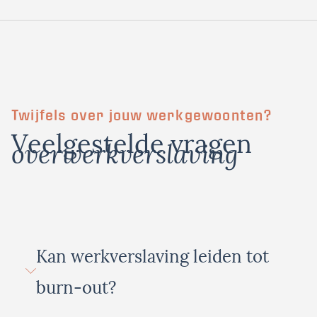
Twijfels over jouw werkgewoonten?
Veelgestelde vragen
over
werkverslaving
Kan werkverslaving leiden tot
burn-out?