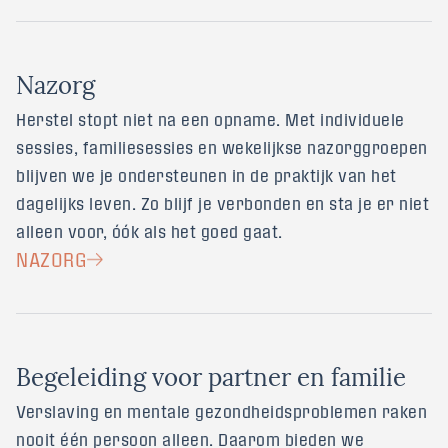
N
a
z
o
r
g
Herstel stopt niet na een opname. Met individuele
sessies, familiesessies en wekelijkse nazorggroepen
blijven we je ondersteunen in de praktijk van het
dagelijks leven. Zo blijf je verbonden en sta je er niet
alleen voor, óók als het goed gaat.
NAZORG
B
e
g
e
l
e
i
d
i
n
g
v
o
o
r
p
a
r
t
n
e
r
e
n
f
a
m
i
l
i
e
Verslaving en mentale gezondheidsproblemen raken
nooit één persoon alleen. Daarom bieden we