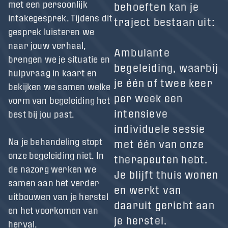
met een persoonlijk
behoeften kan je
intakegesprek. Tijdens dit
traject bestaan uit:
gesprek luisteren we
naar jouw verhaal,
Ambulante
brengen we je situatie en
begeleiding, waarbij
hulpvraag in kaart en
je één of twee keer
bekijken we samen welke
per week een
vorm van begeleiding het
intensieve
best bij jou past.
individuele sessie
Na je behandeling stopt
met één van onze
onze begeleiding niet. In
therapeuten hebt.
de nazorg werken we
Je blijft thuis wonen
samen aan het verder
en werkt van
uitbouwen van je herstel
daaruit gericht aan
en het voorkomen van
je herstel.
herval.