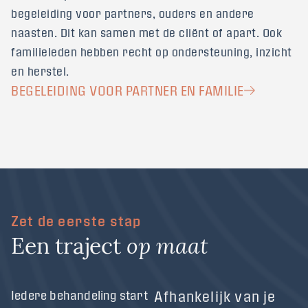
begeleiding voor partners, ouders en andere
naasten. Dit kan samen met de cliënt of apart. Ook
familieleden hebben recht op ondersteuning, inzicht
en herstel.
BEGELEIDING VOOR PARTNER EN FAMILIE
Zet de eerste stap
E
e
n
t
r
a
j
e
c
t
o
p
m
a
a
t
Iedere behandeling start
Afhankelijk van je