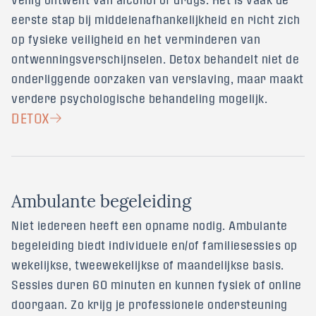
eerste stap bij middelenafhankelijkheid en richt zich
op fysieke veiligheid en het verminderen van
ontwenningsverschijnselen. Detox behandelt niet de
onderliggende oorzaken van verslaving, maar maakt
verdere psychologische behandeling mogelijk.
DETOX
A
m
b
u
l
a
n
t
e
b
e
g
e
l
e
i
d
i
n
g
Niet iedereen heeft een opname nodig. Ambulante
begeleiding biedt individuele en/of familiesessies op
wekelijkse, tweewekelijkse of maandelijkse basis.
Sessies duren 60 minuten en kunnen fysiek of online
doorgaan. Zo krijg je professionele ondersteuning