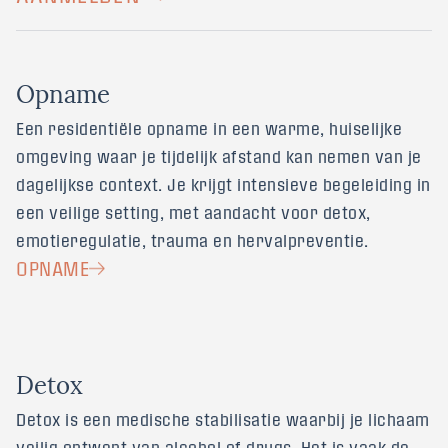
O
p
n
a
m
e
Een residentiële opname in een warme, huiselijke
omgeving waar je tijdelijk afstand kan nemen van je
dagelijkse context. Je krijgt intensieve begeleiding in
een veilige setting, met aandacht voor detox,
emotieregulatie, trauma en hervalpreventie.
OPNAME
D
e
t
o
x
Detox is een medische stabilisatie waarbij je lichaam
veilig ontwent van alcohol of drugs. Het is vaak de