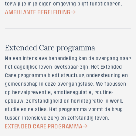
terwijl je in je eigen omgeving blijft functioneren.
AMBULANTE BEGELEIDING
E
x
t
e
n
d
e
d
C
a
r
e
p
r
o
g
r
a
m
m
a
Na een intensieve behandeling kan de overgang naar
het dagelijkse leven kwetsbaar zijn. Het Extended
Care programma biedt structuur, ondersteuning en
gemeenschap in deze overgangsfase. We focussen
op hervalpreventie, emotieregulatie, routine-
opbouw, zelfstandigheid en herintegratie in werk,
studie en relaties. Het programma vormt de brug
tussen intensieve zorg en zelfstandig leven.
EXTENDED CARE PROGRAMMA