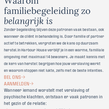
f
a
m
i
l
i
e
b
e
g
e
l
e
i
d
i
n
g
z
o
b
e
l
a
n
g
r
i
j
k
i
s
Zonder begeleiding blijven deze patronen vaak bestaan, ook
wanneer de cliënt in behandeling is. Door familie of partner
actief te betrekken, vergroten we de kans op duurzaam
herstel.In Harbour House verblijf je in een warme, familiale
omgeving met maximaal 14 bewoners. Je maakt kennis met
de kern van herstel: begrijpen hoe jouw verslaving werkt
en waarom stoppen niet lukte, zelfs met de beste intenties.
BEL ONS
AANMELDEN
Wanneer iemand worstelt met verslaving of
psychische klachten, ontstaan er vaak patronen in
het gezin of de relatie: