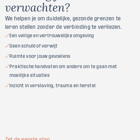
v
e
r
w
a
c
h
t
e
n
?
We helpen je om duidelijke, gezonde grenzen te
leren stellen zonder de verbinding te verliezen.
Een veilige en vertrouwelijke omgeving
Geen schuld of verwijt
Ruimte voor jouw gevoelens
Praktische handvaten om anders om te gaan met
moeilijke situaties
Inzicht in verslaving, trauma en herstel
Zet de eerste stap