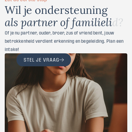
W
i
l
j
e
o
n
d
e
r
s
t
e
u
n
i
n
g
a
l
s
p
a
r
t
n
e
r
o
f
f
a
m
i
l
i
e
l
i
d
?
Of je nu partner, ouder, broer, zus of vriend bent, jouw
betrokkenheid verdient erkenning en begeleiding. Plan een
intake!
STEL JE VRAAG