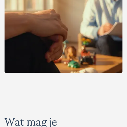
W
a
t
m
a
g
j
e