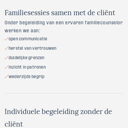
F
a
m
i
l
i
e
s
e
s
s
i
e
s
s
a
m
e
n
m
e
t
d
e
c
l
i
ë
n
t
Onder begeleiding van een ervaren familiecounselor
werken we aan:
open communicatie
herstel van vertrouwen
duidelijke grenzen
inzicht in patronen
wederzijds begrip
I
n
d
i
v
i
d
u
e
l
e
b
e
g
e
l
e
i
d
i
n
g
z
o
n
d
e
r
d
e
c
l
i
ë
n
t