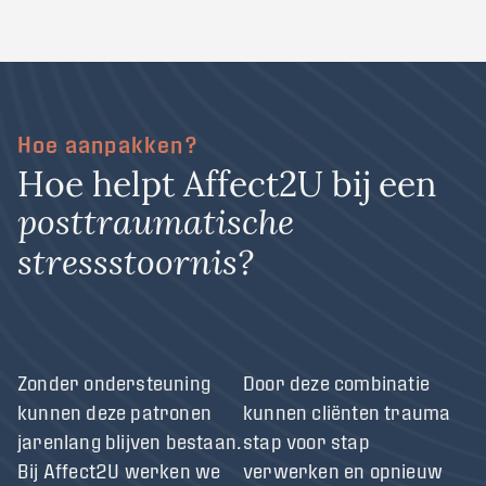
Hoe aanpakken?
H
o
e
h
e
l
p
t
A
f
f
e
c
t
2
U
b
i
j
e
e
n
p
o
s
t
t
r
a
u
m
a
t
i
s
c
h
e
s
t
r
e
s
s
s
t
o
o
r
n
i
s
?
Zonder ondersteuning
Door deze combinatie
kunnen deze patronen
kunnen cliënten trauma
jarenlang blijven bestaan.
stap voor stap
Bij Affect2U werken we
verwerken en opnieuw