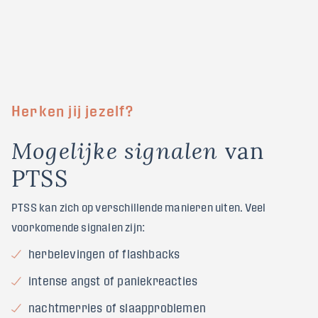
Herken jij jezelf?
v
a
n
M
o
g
e
l
i
j
k
e
s
i
g
n
a
l
e
n
P
T
S
S
PTSS kan zich op verschillende manieren uiten. Veel
voorkomende signalen zijn:
herbelevingen of flashbacks
intense angst of paniekreacties
nachtmerries of slaapproblemen