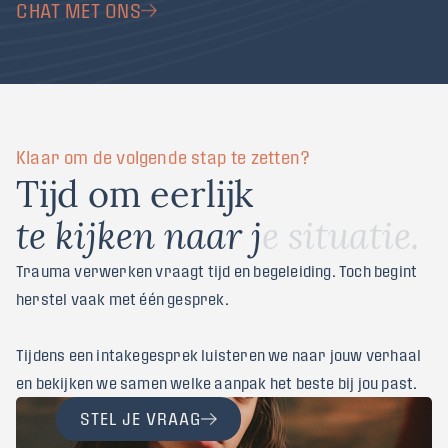
CHAT MET ONS
Klaar om de volgende stap te zetten?
T
i
j
d
o
m
e
e
r
l
i
j
k
t
e
k
i
j
k
e
n
n
a
a
r
j
e
s
i
t
u
a
t
i
e
.
Trauma verwerken vraagt tijd en begeleiding. Toch begint
herstel vaak met één gesprek.
Tijdens een intakegesprek luisteren we naar jouw verhaal
en bekijken we samen welke aanpak het beste bij jou past.
STEL JE VRAAG