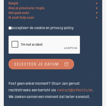
België
▾
Kies je provincie / regio
▾
Het gaat over
▾
Ik zoek hulp voor
▾
accepteer de cookie en privacy policy
Past geen enkel moment? Stuur Jan gerust
rechtstreeks een bericht via
contact@affect2u.be
.
We zoeken samen een moment dat beter aansluit.