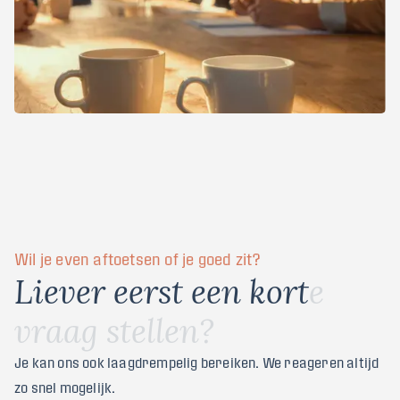
Wil je even aftoetsen of je goed zit?
L
i
e
v
e
r
e
e
r
s
t
e
e
n
k
o
r
t
e
v
r
a
a
g
s
t
e
l
l
e
n
?
Je kan ons ook laagdrempelig bereiken. We reageren altijd
zo snel mogelijk.