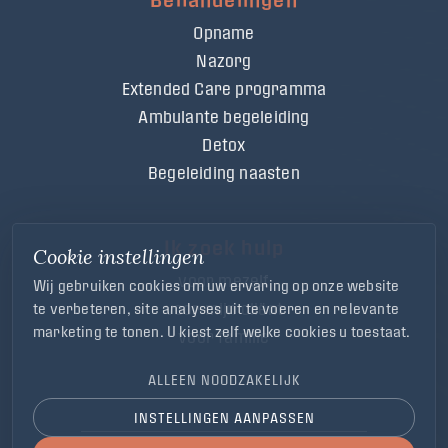
Opname
Nazorg
Extended Care programma
Ambulante begeleiding
Detox
Begeleiding naasten
Ik zoek hulp
Cookie instellingen
voor mezelf
Wij gebruiken cookies om uw ervaring op onze website
voor mijn cliënt
te verbeteren, site analyses uit te voeren en relevante
marketing te tonen. U kiest zelf welke cookies u toestaat.
voor familie
ALLEEN NOODZAKELIJK
INSTELLINGEN AANPASSEN