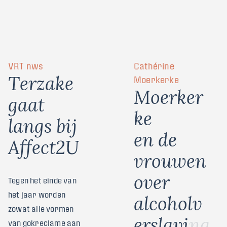
VRT nws
Cathérine
T
e
r
z
a
k
e
Moerkerke
M
o
e
r
k
e
r
g
a
a
t
k
e
l
a
n
g
s
b
i
j
e
n
d
e
A
f
f
e
c
t
2
U
v
r
o
u
w
e
n
o
v
e
r
Tegen het einde van
het jaar worden
a
l
c
o
h
o
l
v
zowat alle vormen
e
r
s
l
a
v
i
n
g
van gokreclame aan